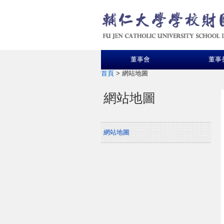
董事會
董事
首頁
>
網站地圖
網站地圖
網站地圖